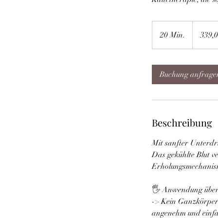
339,00€
(33,90€
20 Min.
2
339,0
statt
39,00€
0
pro
Termin)
M
i
Buchung anfrage
n
.
Beschreibung
Mit sanfter Unterdr
Das gekühlte Blut ve
Erholungsmechanisme
🖐️ Anwendung über
-> Kein Ganzkörper
angenehm und einfa