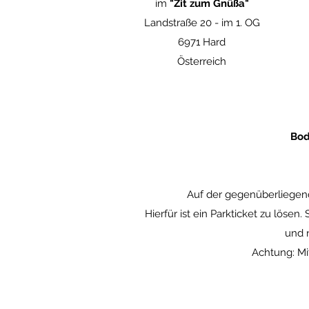
im
"Zit zum Gnüßa"
Landstraße 20 -
im 1. OG
6971 Hard
Österreich
Bod
Auf der gegenüberliegend
Hierfür ist ein Parkticket zu lösen.
und n
Achtung: Mit