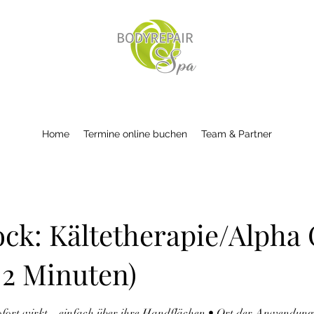
Home
Termine online buchen
Team & Partner
ock: Kältetherapie/Alpha
x 2 Minuten)
sofort wirkt – einfach über ihre Handflächen • Ort der Anwendung: