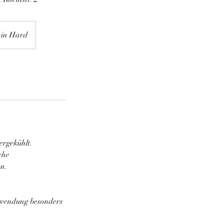
 in Hard
ergekühlt.
che
n.
nwendung besonders