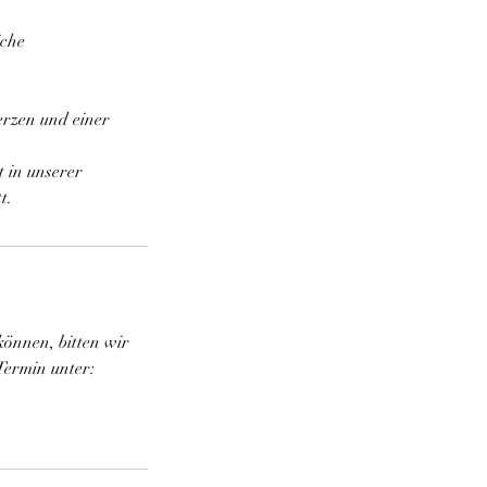
iche
erzen und einer
 in unserer
t.
können, bitten wir
Termin unter: