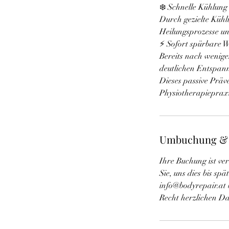
❄️ Schnelle Kühlung 
Durch gezielte Kühl
Heilungsprozesse unt
⚡ Sofort spürbare 
Bereits nach wenige
deutlichen Entspan
Dieses passive Präv
Physiotherapiepraxi
Umbuchung &
Ihre Buchung ist ve
Sie, uns dies bis sp
info@bodyrepair.at 
Recht herzlichen D