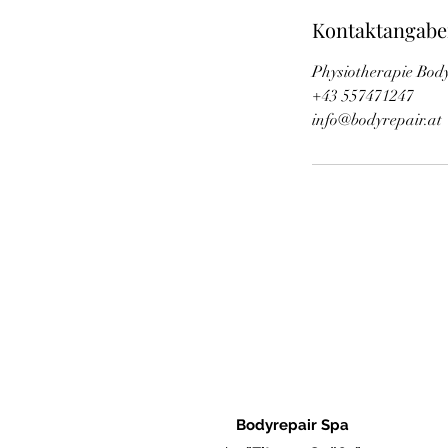
Kontaktangab
Physiotherapie Body
+43 557471247
info@bodyrepair.at
Bodyrepair Spa