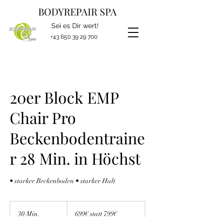
BODYREPAIR SPA
Sei es Dir wert!
+43 650 39 29 700
20er Block EMP
Chair Pro
Beckenbodentraine
r 28 Min. in Höchst
• starker Beckenboden • starker Halt
699€
statt
30 Min.
3
699€ statt 799€
799€