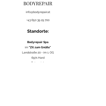
BODYREPAIR
i
nfo@bodyrepair.at
+43 650 39 29 700
Standorte:
Bodyrepair Spa
im
"Zit zum Gnüßa"
Landstraße 20 -
im 1. OG
6971 Hard
Österreich
in verschiedenen
Firmen
in Vorarlberg
Österreich
im
Seebad Bregenz
Strandweg 1