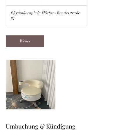
0
M
Physiotherapie in Höchst - Bundesstraße
i
81
n
.
Weiter
Umbuchung & Kündigung