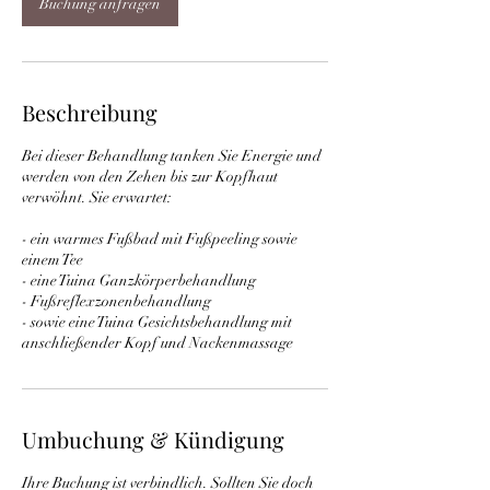
Buchung anfragen
M
i
n
.
Beschreibung
Bei dieser Behandlung tanken Sie Energie und
werden von den Zehen bis zur Kopfhaut
verwöhnt. Sie erwartet:
- ein warmes Fußbad mit Fußpeeling sowie
einem Tee
- eine Tuina Ganzkörperbehandlung
- Fußreflexzonenbehandlung
- sowie eine Tuina Gesichtsbehandlung mit
anschließender Kopf und Nackenmassage
Umbuchung & Kündigung
Ihre Buchung ist verbindlich. Sollten Sie doch