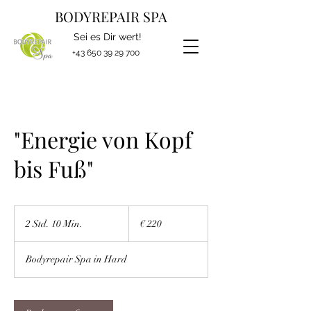
BODYREPAIR SPA
Sei es Dir wert!
+43 650 39 29 700
"Energie von Kopf
bis Fuß"
220
Euro
2 Std. 10 Min.
2
€ 220
S
t
Bodyrepair Spa in Hard
d
.
1
0