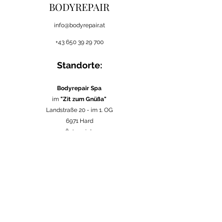
BODYREPAIR
i
nfo@bodyrepair.at
+43 650 39 29 700
Standorte:
Bodyrepair Spa
im
"Zit zum Gnüßa"
Landstraße 20 -
im 1. OG
6971 Hard
Österreich
in verschiedenen
Firmen
in Vorarlberg
Österreich
im
Seebad Bregenz
Strandweg 1