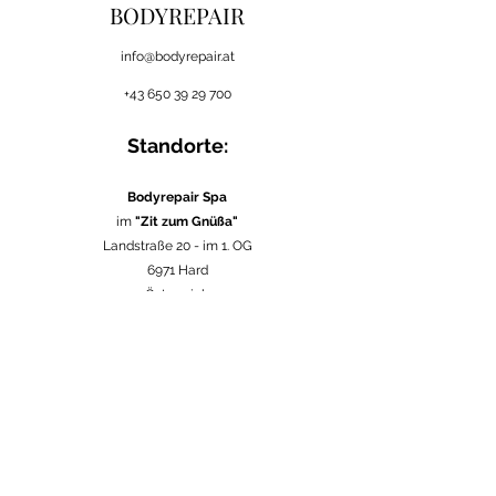
BODYREPAIR
i
nfo@bodyrepair.at
+43 650 39 29 700
Standorte:
Bodyrepair Spa
im
"Zit zum Gnüßa"
Landstraße 20 -
im 1. OG
6971 Hard
Österreich
in verschiedenen
Firmen
in Vorarlberg
Österreich
im
Seebad Bregenz
Strandweg 1