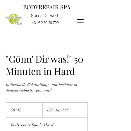
BODYREPAIR SPA
Sei es Dir wert!
+43 650 39 29 700
"Gönn' Dir was!" 50
Minuten in Hard
Individuelle Behandlung - nur buchbar in
deinem Geburtstagsmonat!
69€
statt
50 Min.
5
69€ statt 88€
88€
0
M
Bodyrepair Spa in Hard
i