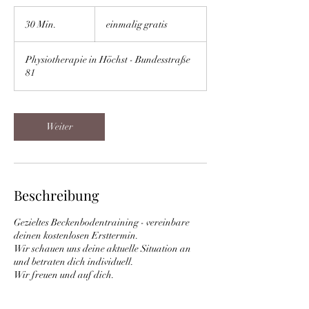
einmalig
gratis
30 Min.
3
einmalig gratis
0
M
Physiotherapie in Höchst - Bundesstraße
i
81
n
.
Weiter
Beschreibung
Gezieltes Beckenbodentraining - vereinbare
deinen kostenlosen Ersttermin.
Wir schauen uns deine aktuelle Situation an
und betraten dich individuell.
Wir freuen und auf dich.