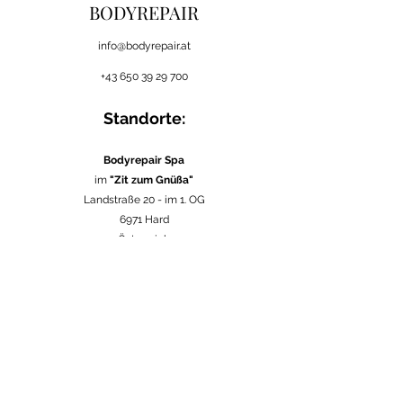
BODYREPAIR
i
nfo@bodyrepair.at
+43 650 39 29 700
Standorte:
Bodyrepair Spa
im
"Zit zum Gnüßa"
Landstraße 20 -
im 1. OG
6971 Hard
Österreich
in verschiedenen
Firmen
in Vorarlberg
Österreich
im
Seebad Bregenz
Strandweg 1