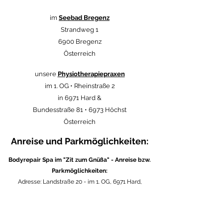
im
Seebad Bregenz
Strandweg 1
6900 Bregenz
Österreich
unsere
Physiotherapiepraxen
im 1. OG • Rheinstraße 2
in 6971 Hard &
Bundesstraße 81 • 6973 Höchst
Österreich
Anreise und Parkmöglichkeiten:
Bodyrepair Spa im "Zit zum Gnüßa" - Anreise bzw.
Parkmöglichkeiten:
Adresse: Landstraße 20 - im 1. OG, 6971 Hard,
Österreich
Am besten reisen Sie mit dem Rad oder dem Bus an.
Auf der gegenüberliegenden Seite unseres