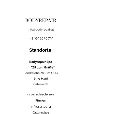
BODYREPAIR
i
nfo@bodyrepair.at
+43 650 39 29 700
Standorte:
Bodyrepair Spa
im
"Zit zum Gnüßa"
Landstraße 20 -
im 1. OG
6971 Hard
Österreich
in verschiedenen
Firmen
in Vorarlberg
Österreich