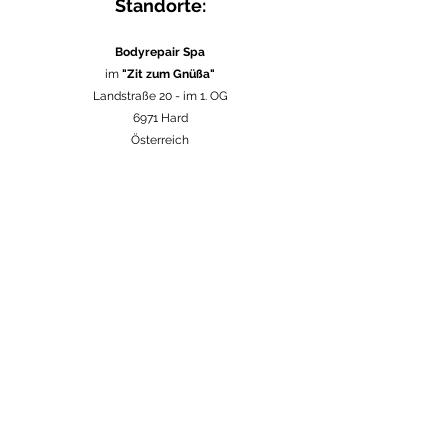
Standorte:
Bodyrepair Spa
im
"Zit zum Gnüßa"
Landstraße 20 -
im 1. OG
6971 Hard
Österreich
in verschiedenen
Firmen
in Vorarlberg
Österreich
im
Seebad Bregenz
Strandweg 1
6900 Bregenz
Österreich
unsere
Physiotherapiepraxen
im 1. OG • Rheinstraße 2