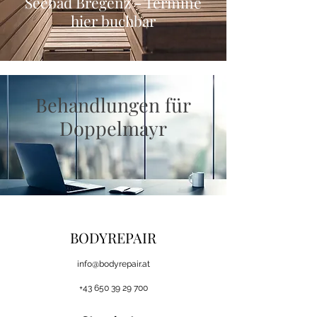
Seebad Bregenz - Termine
hier buchbar
Behandlungen für
Doppelmayr
BODYREPAIR
i
nfo@bodyrepair.at
+43 650 39 29 700