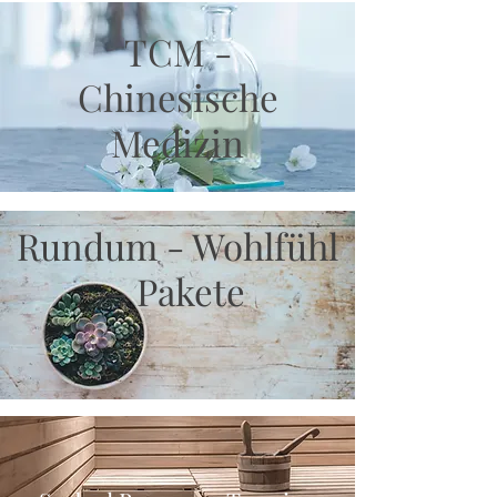
TCM -
Chinesische
Medizin
Rundum - Wohlfühl
- Pakete