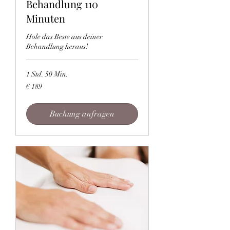
Behandlung 110
Minuten
Hole das Beste aus deiner
Behandlung heraus!
1 Std. 50 Min.
189
€ 189
Euro
Buchung anfragen