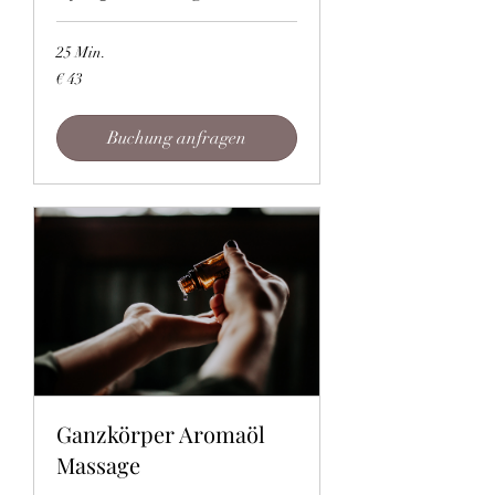
25 Min.
43
€ 43
Euro
Buchung anfragen
Ganzkörper Aromaöl
Massage