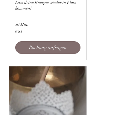
Lass deine Energie wieder in Fluss
kommen!
50 Min.
85
€ 85
Euro
Buchung anfragen
Klangschalenbehandlun