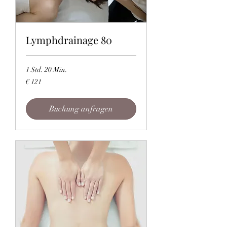
Lymphdrainage 80
1 Std. 20 Min.
121
€ 121
Euro
Buchung anfragen