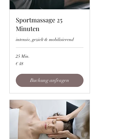
Sportmassage 25
Minuten
intensiv, gezielt & mobilisierend
25 Min.
48
€ 48
Euro
Buchung anfragen