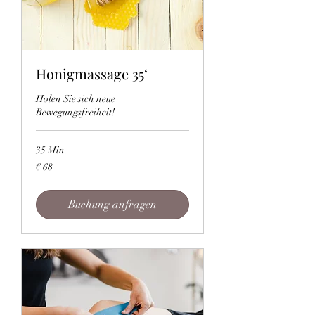
Honigmassage 35‘
Holen Sie sich neue
Bewegungsfreiheit!
35 Min.
68
€ 68
Euro
Buchung anfragen