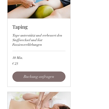
Taping
Tape unterstützt und verbessert den
Stoffwechsel und löst
Faszienverklebungen
10 Min.
25
€ 25
Euro
Buchung anfragen