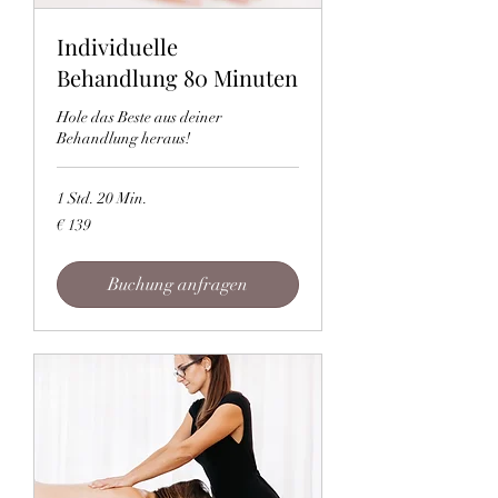
Individuelle
Behandlung 80 Minuten
Hole das Beste aus deiner
Behandlung heraus!
1 Std. 20 Min.
139
€ 139
Euro
Buchung anfragen