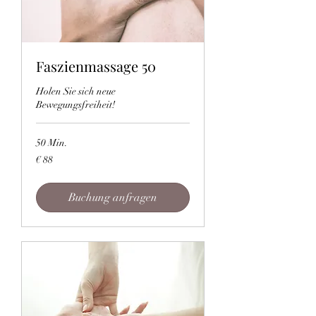
Faszienmassage 50
Holen Sie sich neue
Bewegungsfreiheit!
50 Min.
88
€ 88
Euro
Buchung anfragen