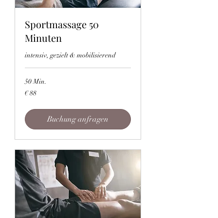
Sportmassage 50
Minuten
intensiv, gezielt & mobilisierend
50 Min.
88
€ 88
Euro
Buchung anfragen