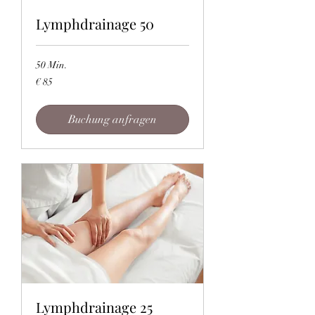
Lymphdrainage 50
50 Min.
85
€ 85
Euro
Buchung anfragen
Lymphdrainage 25