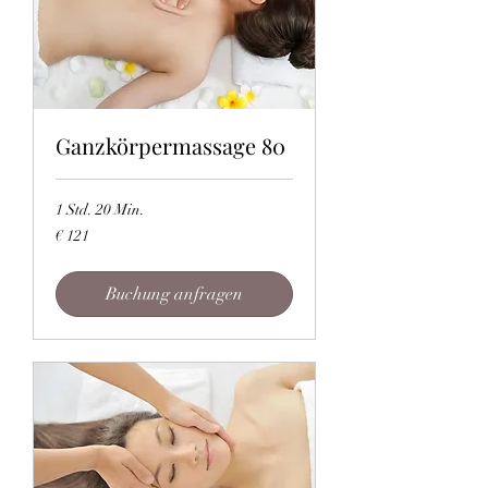
Ganzkörpermassage 80
1 Std. 20 Min.
121
€ 121
Euro
Buchung anfragen