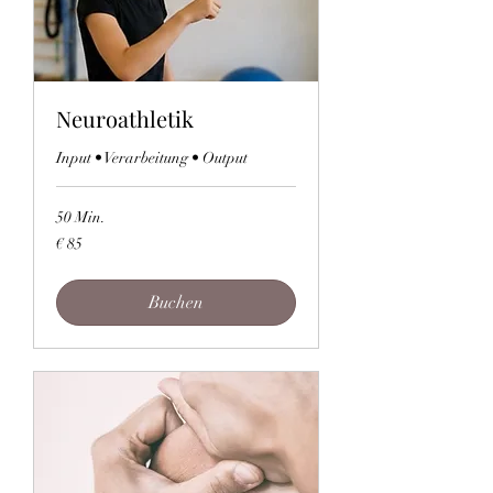
Neuroathletik
Input • Verarbeitung • Output
50 Min.
85
€ 85
Euro
Buchen