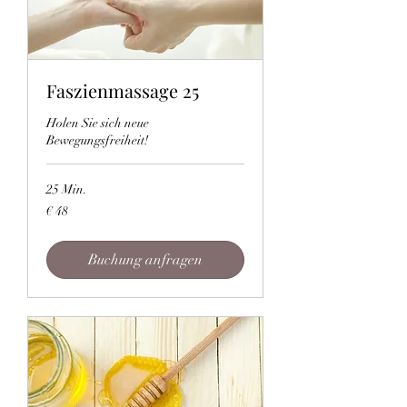
Faszienmassage 25
Holen Sie sich neue
Bewegungsfreiheit!
25 Min.
48
€ 48
Euro
Buchung anfragen