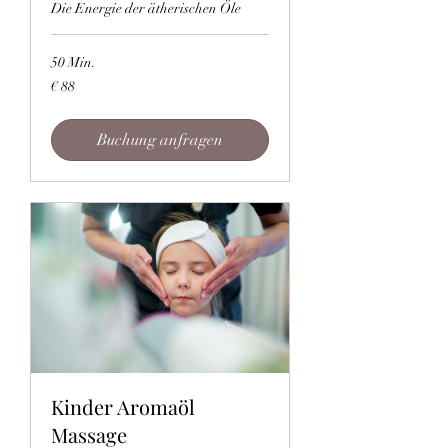
Die Energie der ätherischen Öle
50 Min.
88
€ 88
Euro
Buchung anfragen
Kinder Aromaöl
Massage