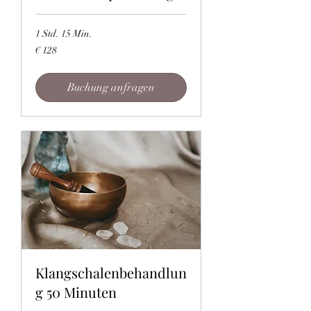
1 Std. 15 Min.
128
€ 128
Euro
Buchung anfragen
Klangschalenbehandlun
g 50 Minuten