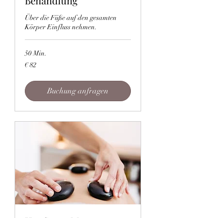
Behandlung
Über die Füße auf den gesamten
Körper Einfluss nehmen.
50 Min.
82
€ 82
Euro
Buchung anfragen