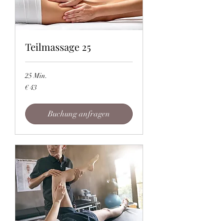
Teilmassage 25
25 Min.
43
€ 43
Euro
Buchung anfragen