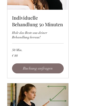
Individuelle
Behandlung 50 Minuten
Hole das Beste aus deiner
Behandlung heraus!
50 Min.
88
€ 88
Euro
Buchung anfragen