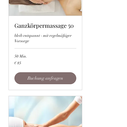
Ganzkörpermassage 50
bleib entspannt - mit regelmäßiger
Vorsorge
50 Min.
85
€ 85
Euro
Buchung anfragen