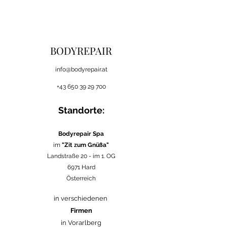
BODYREPAIR
i
nfo@bodyrepair.at
+43 650 39 29 700
Standorte:
Bodyrepair Spa
im
"Zit zum Gnüßa"
Landstraße 20 -
im 1. OG
6971 Hard
Österreich
in verschiedenen
Firmen
in Vorarlberg