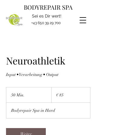
BODYREPAIR SPA
Sei es Dir wert!
+43 650 39 29 700
Neuroathletik
Input • Verarbeitung • Output
85
Euro
50 Min.
5
€ 85
0
M
Bodyrepair Spa in Hard
i
n
.
Weiter