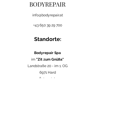
BODYREPAIR
i
nfo@bodyrepair.at
+43 650 39 29 700
Standorte:
Bodyrepair Spa
im
"Zit zum Gnüßa"
Landstraße 20 -
im 1. OG
6971 Hard
Österreich
in verschiedenen
Firmen
in Vorarlberg
Österreich
im
Seebad Bregenz
Strandweg 1