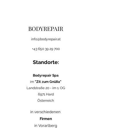
BODYREPAIR
i
nfo@bodyrepair.at
+43 650 39 29 700
Standorte:
Bodyrepair Spa
im
"Zit zum Gnüßa"
Landstraße 20 -
im 1. OG
6971 Hard
Österreich
in verschiedenen
Firmen
in Vorarlberg