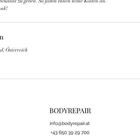
bekannt zu geben. So fallen Ihnen keine Kosten an.
ank!
en
d, Österreich
BODYREPAIR
i
nfo@bodyrepair.at
+43 650 39 29 700