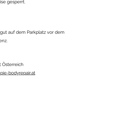
ise gesperrt.
 gut auf dem Parkplatz vor dem
enz.
 Österreich
pie-bodyrepair.at