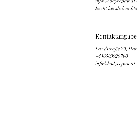
info@bodyrepair.at 
Recht herzlichen D
Kontaktangab
Landstraße 20, Har
+436503929700
info@bodyrepair.at