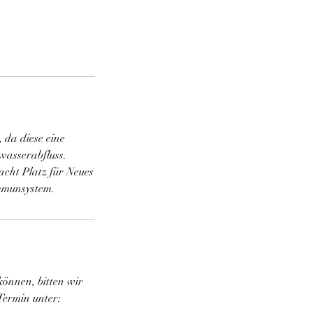
 da diese eine
wasserabfluss.
acht Platz für Neues
Immunsystem.
können, bitten wir
Termin unter: