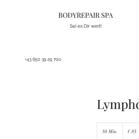
BODYREPAIR SPA
Sei es Dir wert!
+43 650 39 29 700
Lymphd
85
Euro
50 Min.
5
€ 85