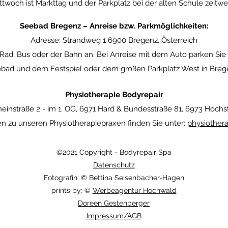
twoch ist Markttag und der Parkplatz bei der alten Schule zeitwe
Seebad Bregenz – Anreise bzw. Parkmöglichkeiten:
Adresse: Strandweg 1 6900 Bregenz, Österreich
Rad, Bus oder der Bahn an. Bei Anreise mit dem Auto parken Sie
bad und dem Festspiel oder dem großen Parkplatz West in Breg
Physiotherapie Bodyrepair
heinstraße 2 -
im 1. OG, 6971 Hard & Bundesstraße 81, 6973 Höchst
en zu unseren Physiotherapiepraxen finden Sie unter:
physiothera
©2021 Copyright - Bodyrepair Spa
Datenschutz
Fotografin: © Bettina Seisenbacher-Hagen
prints by: ©
Werbeagentur Hochwald
Doreen Gestenberger
Impressum/AGB