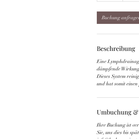
0
M
i
Buchung anfrage
n
.
Beschreibung
Eine Lymphdrainage 
dämpfende Wirkung 
Dieses System reinig
und hat somit einen
Umbuchung &
Ihre Buchung ist ve
Sie, uns dies bis sp