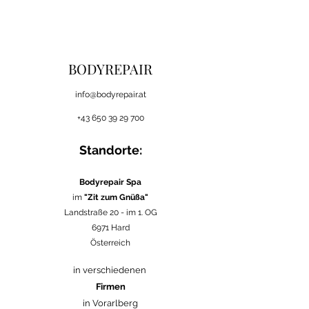
BODYREPAIR
i
nfo@bodyrepair.at
+43 650 39 29 700
Standorte:
Bodyrepair Spa
im
"Zit zum Gnüßa"
Landstraße 20 -
im 1. OG
6971 Hard
Österreich
in verschiedenen
Firmen
in Vorarlberg