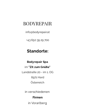
BODYREPAIR
i
nfo@bodyrepair.at
+43 650 39 29 700
Standorte:
Bodyrepair Spa
im
"Zit zum Gnüßa"
Landstraße 20 -
im 1. OG
6971 Hard
Österreich
in verschiedenen
Firmen
in Vorarlberg