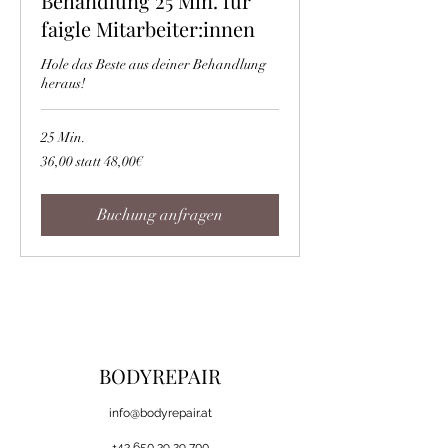
Behandlung 25 Min. für
faigle Mitarbeiter:innen
Hole das Beste aus deiner Behandlung
heraus!
25 Min.
36,00
36,00 statt 48,00€
statt
48,00€
Buchung anfragen
BODYREPAIR
i
nfo@bodyrepair.at
+43 650 39 29 700