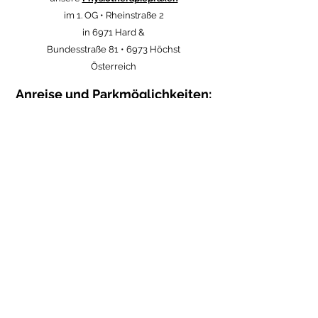
im 1. OG • Rheinstraße 2
in 6971 Hard &
Bundesstraße 81 • 6973 Höchst
Österreich
Anreise und Parkmöglichkeiten:
Bodyrepair Spa im "Zit zum Gnüßa" - Anreise bzw.
Parkmöglichkeiten:
Adresse: Landstraße 20 - im 1. OG, 6971 Hard,
Österreich
Am besten reisen Sie mit dem Rad oder dem Bus an.
Auf der gegenüberliegenden Seite unseres
Geschäftes finden Sie gekennzeichnete
Parkmöglichkeiten vor der Post.
Hierfür ist ein Parkticket zu lösen. Sollte hier einmal
nichts frei sein, bitten wir darum, auf dem Parkplatz
vor der alten Schule zu parken und nicht bei unseren
Nachbarn. Recht herzlichen Dank für Ihr Verständnis.
Achtung: Mittwoch ist Markttag und der Parkplatz bei