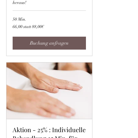
heraus!
50 Min.
66,00
66,00 statt 88,00€
statt
88,00€
Buchung anfragen
Aktion - 25% : Individuelle