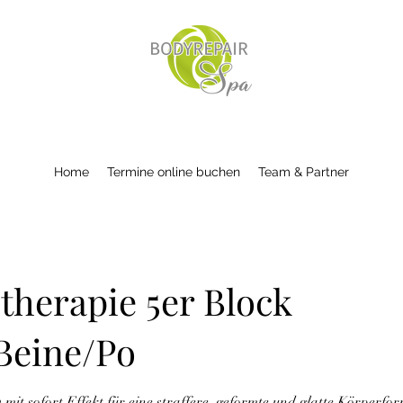
Home
Termine online buchen
Team & Partner
herapie 5er Block
Beine/Po
 • mit sofort Effekt für eine straffere, geformte und glatte Körperfo