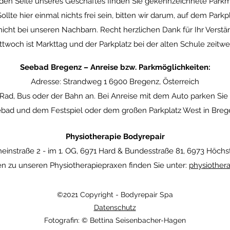
en Seite unseres Geschäftes finden Sie gekennzeichnete Parkmö
 Sollte hier einmal nichts frei sein, bitten wir darum, auf dem Par
icht bei unseren Nachbarn. Recht herzlichen Dank für Ihr Verstän
twoch ist Markttag und der Parkplatz bei der alten Schule zeitwe
Seebad Bregenz – Anreise bzw. Parkmöglichkeiten:
Adresse: Strandweg 1 6900 Bregenz, Österreich
Rad, Bus oder der Bahn an. Bei Anreise mit dem Auto parken Sie
bad und dem Festspiel oder dem großen Parkplatz West in Breg
Physiotherapie Bodyrepair
heinstraße 2 -
im 1. OG, 6971 Hard & Bundesstraße 81, 6973 Höchst
en zu unseren Physiotherapiepraxen finden Sie unter:
physiothera
©2021 Copyright - Bodyrepair Spa
Datenschutz
Fotografin: © Bettina Seisenbacher-Hagen