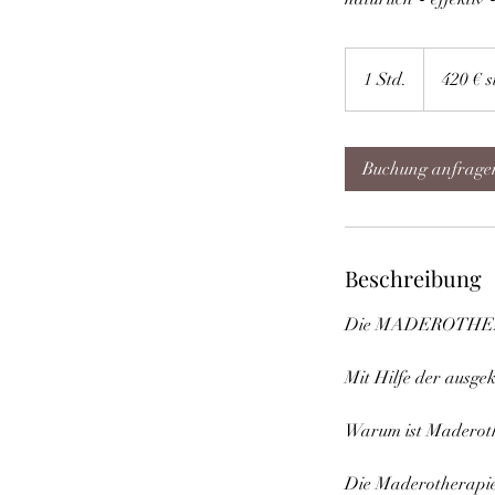
420
€
1 Std.
1
420 € s
statt
450
S
€
t
d
Buchung anfrage
Beschreibung
Die MADEROTHERAPI
Mit Hilfe der ausge
Warum ist Maderothe
Die Maderotherapie i