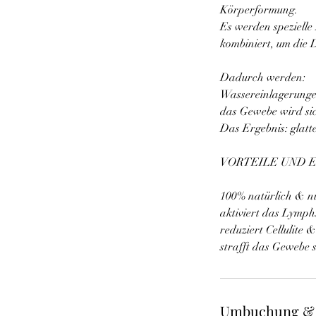
Körperformung.
Es werden spezielle
kombiniert, um die 
Dadurch werden:
Wassereinlagerungen
das Gewebe wird sic
Das Ergebnis: glatte
VORTEILE UND 
100% natürlich & ni
aktiviert das Lymph
reduziert Cellulite
strafft das Gewebe
Umbuchung &