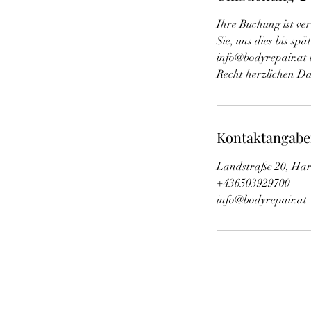
Ihre Buchung ist ve
Sie, uns dies bis sp
info@bodyrepair.at 
Recht herzlichen D
Kontaktangab
Landstraße 20, Har
+436503929700
info@bodyrepair.at