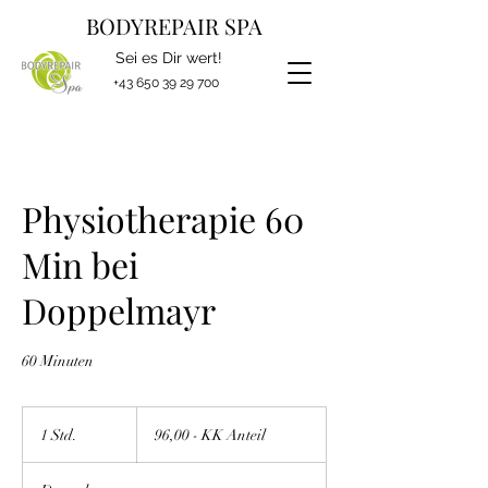
BODYREPAIR SPA
Sei es Dir wert!
+43 650 39 29 700
Physiotherapie 60
Min bei
Doppelmayr
60 Minuten
96,00
-
1 Std.
1
96,00 - KK Anteil
KK
Anteil
S
t