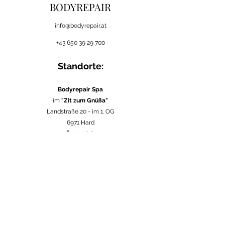
BODYREPAIR
i
nfo@bodyrepair.at
+43 650 39 29 700
Standorte:
Bodyrepair Spa
im
"Zit zum Gnüßa"
Landstraße 20 -
im 1. OG
6971 Hard
Österreich
in verschiedenen
Firmen
in Vorarlberg
Österreich
im
Seebad Bregenz
Strandweg 1